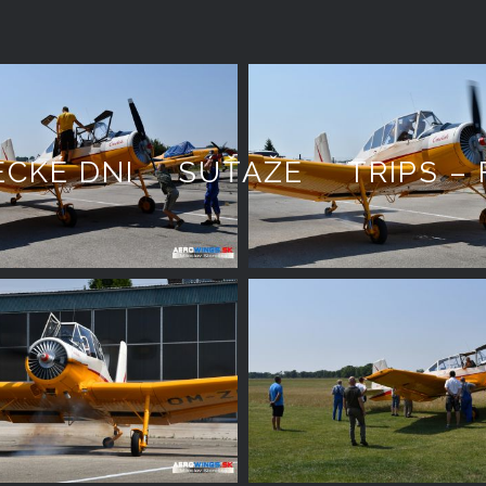
ECKÉ DNI
SÚŤAŽE
TRIPS – 