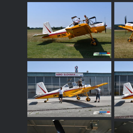
Nevyhnutne
nutné
súbory
cookies
Sú to
základné
súbory
cookies,
ktoré
umožňujú
pohybovať sa
po webovej
stránke a
používať jej
funkcie. Tieto
súbory
cookies