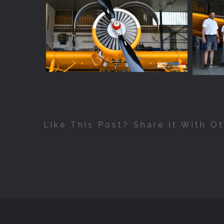
neukladajú
žiadne
informácie o
vás, ktoré by
sa dali použiť
na marketing
alebo na
zapamätanie
si, čo ste si
na internete
pozerali.
Like This Post? Share It With Ot
Analytické
súbory
cookies
Aby sme
mohli
zlepšiť
funkčnosť a