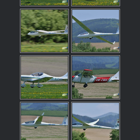
štruktúru
webovej
stránky na
základe
spôsobu
používania
webovej
stránky.
Používame
službu
Google
Analytics,
ktorá nám
pomáha
monitorovať
a zlepšovať
výkonnosť
našej
webovej
stránky, aby
sme vám