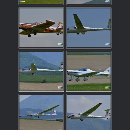
from the
website.
Marketing
Zdieľaním
svojich záujmov
a správania
počas návštevy
našej stránky
zvyšujete šancu
na zobrazenie
prispôsobeného
obsahu a ponúk.