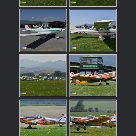
Nevyhnutne
nutné
súbory
cookies
Sú to
základné
súbory
cookies,
ktoré
umožňujú
pohybovať sa
po webovej
stránke a
používať jej
funkcie. Tieto
súbory
cookies