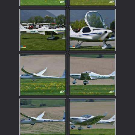
neukladajú
žiadne
informácie o
vás, ktoré by
sa dali použiť
na marketing
alebo na
zapamätanie
si, čo ste si
na internete
pozerali.
Analytické
súbory
cookies
Aby sme
mohli
zlepšiť
funkčnosť a