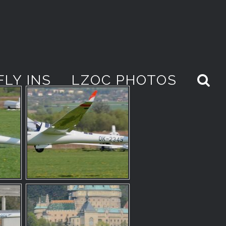
FLY INS
LZOC PHOTOS