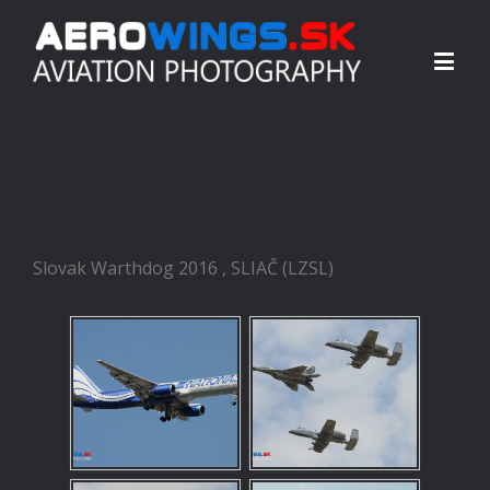
Slovak Warthdog 2016 , SLIAČ (LZSL)